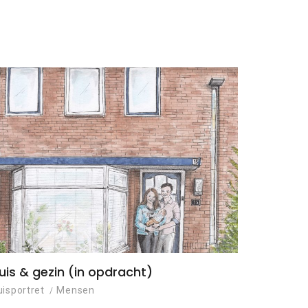
uis & gezin (in opdracht)
uisportret
Mensen