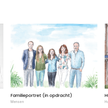
Familieportret (in opdracht)
H
Mensen
H