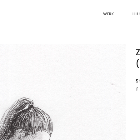
WERK
ILL
(
S